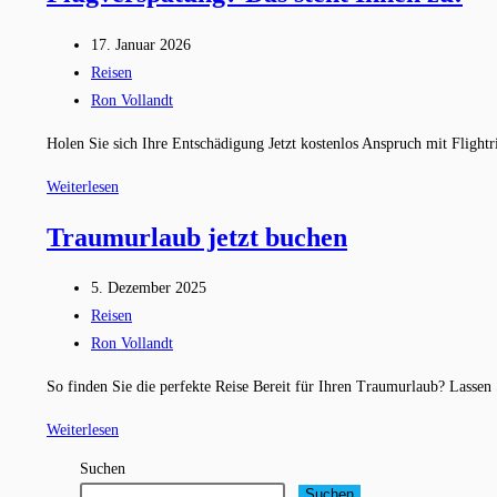
Beitrag
17. Januar 2026
veröffentlicht:
Beitrags-
Reisen
Kategorie:
Beitrags-
Ron Vollandt
Autor:
Holen Sie sich Ihre Entschädigung Jetzt kostenlos Anspruch mit Flight
Flugverspätung?
Weiterlesen
Das
Traumurlaub jetzt buchen
steht
Ihnen
Beitrag
5. Dezember 2025
zu!
veröffentlicht:
Beitrags-
Reisen
Kategorie:
Beitrags-
Ron Vollandt
Autor:
So finden Sie die perfekte Reise Bereit für Ihren Traumurlaub? Lassen
Traumurlaub
Weiterlesen
jetzt
Suchen
buchen
Suchen