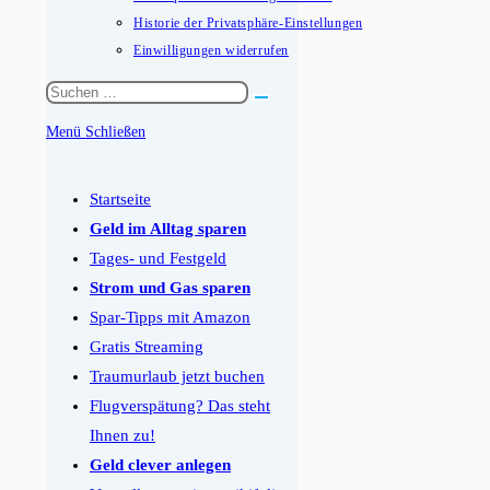
Historie der Privatsphäre-Einstellungen
Einwilligungen widerrufen
Diese
Website
Menü
Schließen
durchsuchen
Schalten
Sie
Startseite
den
Geld im Alltag sparen
Button
Tages- und Festgeld
um,
Strom und Gas sparen
um
Spar-Tipps mit Amazon
das
Gratis Streaming
Menü
Traumurlaub jetzt buchen
aus-
Flugverspätung? Das steht
oder
Ihnen zu!
einzuklappen
Geld clever anlegen