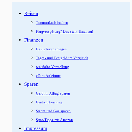
Zum
Reisen
Inhalt
springen
Traumurlaub buchen
Flugverspätung? Das steht Ihnen zu!
Finanzen
Geld clever anlegen
Tages- und Festgeld im Vergleich
wikifolio Vorstellung
eToro Anleitung
Sparen
Geld im Alltag sparen
Gratis Streaming
Strom und Gas sparen
Spar-Tipps mit Amazon
Impressum