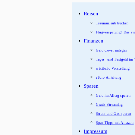
Zum
Reisen
Inhalt
springen
Traumurlaub buchen
Flugverspätung? Das ste
Finanzen
Geld clever anlegen
Tages- und Festgeld im 
wikifolio Vorstellung
eToro Anleitung
Sparen
Geld im Alltag sparen
Gratis Streaming
Strom und Gas sparen
Spar-Tipps mit Amazon
Impressum