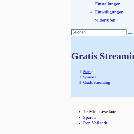
Einstellungen
Einwilligungen
widerrufen
Diese
Website
durchsuchen
Gratis Streami
Start
>
Sparen
>
Gratis Streaming
Lesedauer:
19 Min. Lesedauer
Beitrags-
Sparen
Kategorie:
Beitrags-
Ron Vollandt
Autor: