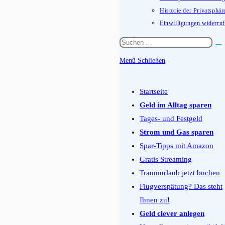
Historie der Privatsphär
Einwilligungen widerru
Diese
Website
Menü
Schließen
durchsuchen
Schalten
Sie
Startseite
den
Geld im Alltag sparen
Button
Tages- und Festgeld
um,
Strom und Gas sparen
um
Spar-Tipps mit Amazon
das
Gratis Streaming
Menü
Traumurlaub jetzt buchen
aus-
Flugverspätung? Das steht
oder
Ihnen zu!
einzuklappen
Geld clever anlegen