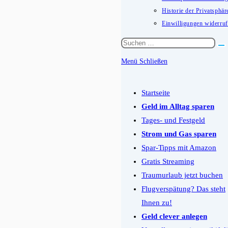
Historie der Privatsphär
Einwilligungen widerru
Diese
Website
Menü
Schließen
durchsuchen
Schalten
Sie
Startseite
den
Geld im Alltag sparen
Button
Tages- und Festgeld
um,
Strom und Gas sparen
um
Spar-Tipps mit Amazon
das
Gratis Streaming
Menü
Traumurlaub jetzt buchen
aus-
Flugverspätung? Das steht
oder
Ihnen zu!
einzuklappen
Geld clever anlegen