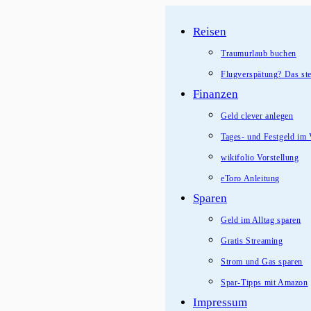
Zum
Reisen
Inhalt
springen
Traumurlaub buchen
Flugverspätung? Das ste
Finanzen
Geld clever anlegen
Tages- und Festgeld im 
wikifolio Vorstellung
eToro Anleitung
Sparen
Geld im Alltag sparen
Gratis Streaming
Strom und Gas sparen
Spar-Tipps mit Amazon
Impressum