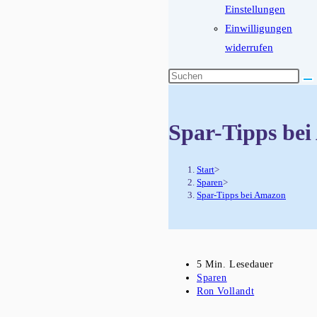
Einstellungen
Einwilligungen
widerrufen
Diese
Website
durchsuchen
Spar-Tipps be
Start
>
Sparen
>
Spar-Tipps bei Amazon
Lesedauer:
5 Min. Lesedauer
Beitrags-
Sparen
Kategorie:
Beitrags-
Ron Vollandt
Autor: