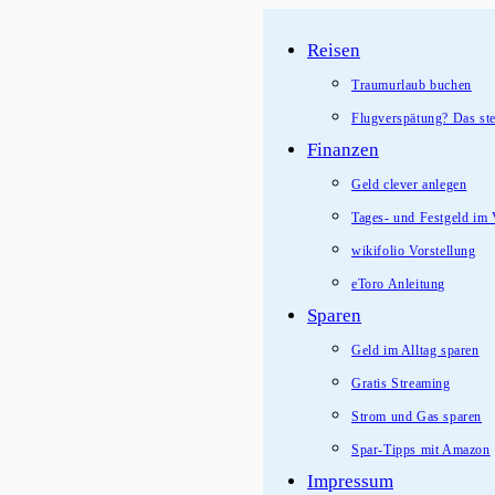
Zum
Reisen
Inhalt
springen
Traumurlaub buchen
Flugverspätung? Das ste
Finanzen
Geld clever anlegen
Tages- und Festgeld im 
wikifolio Vorstellung
eToro Anleitung
Sparen
Geld im Alltag sparen
Gratis Streaming
Strom und Gas sparen
Spar-Tipps mit Amazon
Impressum