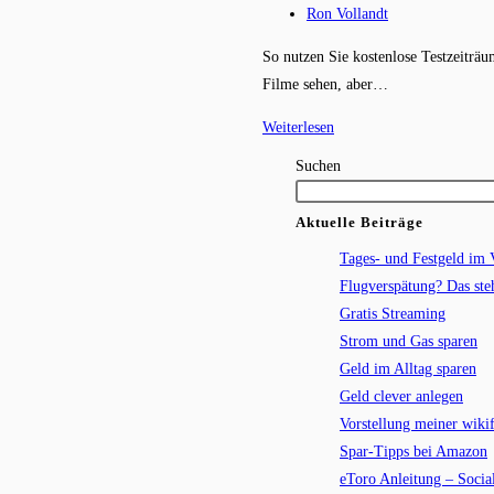
Kategorie:
Beitrags-
Ron Vollandt
Autor:
So nutzen Sie kostenlose Testzeiträ
Filme sehen, aber…
Gratis
Weiterlesen
Streaming
Suchen
Aktuelle Beiträge
Tages- und Festgeld im 
Flugverspätung? Das ste
Gratis Streaming
Strom und Gas sparen
Geld im Alltag sparen
Geld clever anlegen
Vorstellung meiner wikif
Spar-Tipps bei Amazon
eToro Anleitung – Socia