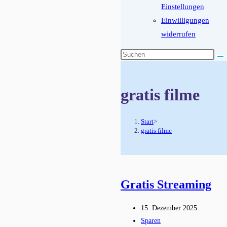
Einstellungen
Einwilligungen
widerrufen
Diese
Website
durchsuchen
gratis filme
Start
>
gratis filme
Gratis Streaming
Beitrag
15. Dezember 2025
veröffentlicht:
Beitrags-
Sparen