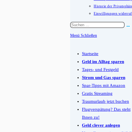
Historie der Privatsphär
Einwilligungen widerru
Diese
Website
Menü
Schließen
durchsuchen
Schalten
Sie
Startseite
den
Geld im Alltag sparen
Button
Tages- und Festgeld
um,
Strom und Gas sparen
um
Spar-Tipps mit Amazon
das
Gratis Streaming
Menü
Traumurlaub jetzt buchen
aus-
Flugverspätung? Das steht
oder
Ihnen zu!
einzuklappen
Geld clever anlegen