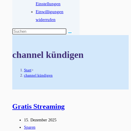
Einstellungen
Einwilligungen
widerrufen
Diese
Website
durchsuchen
channel kündigen
Start
>
channel kündigen
Gratis Streaming
Beitrag
15. Dezember 2025
veröffentlicht:
Beitrags-
Sparen