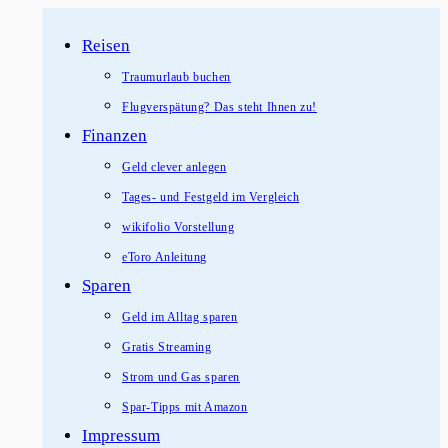
Zum
Reisen
Inhalt
springen
Traumurlaub buchen
Flugverspätung? Das steht Ihnen zu!
Finanzen
Geld clever anlegen
Tages- und Festgeld im Vergleich
wikifolio Vorstellung
eToro Anleitung
Sparen
Geld im Alltag sparen
Gratis Streaming
Strom und Gas sparen
Spar-Tipps mit Amazon
Impressum