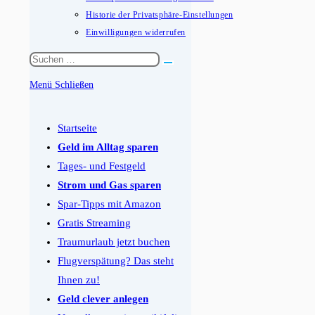
Historie der Privatsphäre-Einstellungen
Einwilligungen widerrufen
Diese
Website
Menü
Schließen
durchsuchen
Schalten
Sie
Startseite
den
Geld im Alltag sparen
Button
Tages- und Festgeld
um,
Strom und Gas sparen
um
Spar-Tipps mit Amazon
das
Gratis Streaming
Menü
Traumurlaub jetzt buchen
aus-
Flugverspätung? Das steht
oder
Ihnen zu!
einzuklappen
Geld clever anlegen