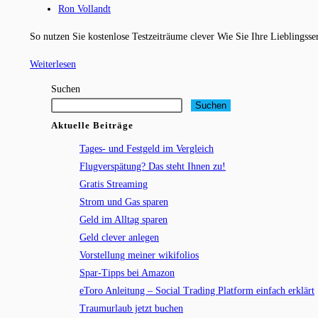
Kategorie:
Beitrags-
Ron Vollandt
Autor:
So nutzen Sie kostenlose Testzeiträume clever Wie Sie Ihre Lieblings
Gratis
Weiterlesen
Streaming
Suchen
Suchen
Aktuelle Beiträge
Tages- und Festgeld im Vergleich
Flugverspätung? Das steht Ihnen zu!
Gratis Streaming
Strom und Gas sparen
Geld im Alltag sparen
Geld clever anlegen
Vorstellung meiner wikifolios
Spar-Tipps bei Amazon
eToro Anleitung – Social Trading Platform einfach erklärt
Traumurlaub jetzt buchen