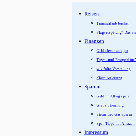
Zum
Reisen
Inhalt
springen
Traumurlaub buchen
Flugverspätung? Das ste
Finanzen
Geld clever anlegen
Tages- und Festgeld im 
wikifolio Vorstellung
eToro Anleitung
Sparen
Geld im Alltag sparen
Gratis Streaming
Strom und Gas sparen
Spar-Tipps mit Amazon
Impressum