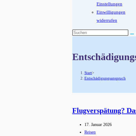
Einstellungen
Einwilligungen
widerrufen
Diese
Website
durchsuchen
Entschädigung
Start
>
Entschädigungsanspruch
Flugverspätung? Das
Beitrag
17. Januar 2026
veröffentlicht:
Beitrags-
Reisen