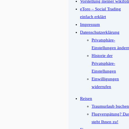
Vorstellung meiner wikifol
eToro – Social Trading
einfach erklärt
Impressum
Datenschutzerklärung
Privatsphäre-
Einstellungen änder
Historie der
Privatsphäre-
Einstellungen
Einwilligungen
widerrufen
Reisen
Traumurlaub buchen
Flugverspätung? Da
steht Ihnen zu!