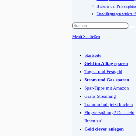
Historie der Privatsphär
Einwilligungen widerru
Diese
Website
Menü
Schließen
durchsuchen
Schalten
Sie
Startseite
den
Geld im Alltag sparen
Button
Tages- und Festgeld
um,
Strom und Gas sparen
um
Spar-Tipps mit Amazon
das
Gratis Streaming
Menü
Traumurlaub jetzt buchen
aus-
Flugverspätung? Das steht
oder
Ihnen zu!
einzuklappen
Geld clever anlegen