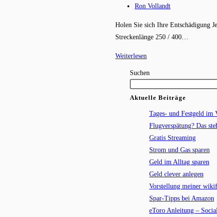
Kategorie:
Beitrags-
Ron Vollandt
Autor:
Holen Sie sich Ihre Entschädigung Je
Streckenlänge 250 / 400…
Flugverspätung?
Weiterlesen
Das
Suchen
steht
Ihnen
Aktuelle Beiträge
zu!
Tages- und Festgeld im 
Flugverspätung? Das ste
Gratis Streaming
Strom und Gas sparen
Geld im Alltag sparen
Geld clever anlegen
Vorstellung meiner wikif
Spar-Tipps bei Amazon
eToro Anleitung – Socia