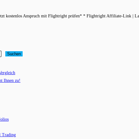
tzt kostenlos Anspruch mit Flightright prüfen* * Flightright Affiliate-Link |
Suchen
Vergleich
ht Ihnen zu!
olios
l Trading