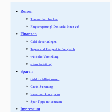
Zum
Reisen
Inhalt
springen
Traumurlaub buchen
Flugverspätung? Das steht Ihnen zu!
Finanzen
Geld clever anlegen
Tages- und Festgeld im Vergleich
wikifolio Vorstellung
eToro Anleitung
Sparen
Geld im Alltag sparen
Gratis Streaming
Strom und Gas sparen
Spar-Tipps mit Amazon
Impressum