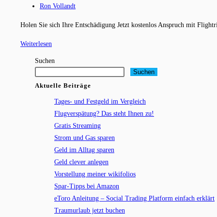
Kategorie:
Beitrags-
Ron Vollandt
Autor:
Holen Sie sich Ihre Entschädigung Jetzt kostenlos Anspruch mit Flight
Flugverspätung?
Weiterlesen
Das
Suchen
steht
Suchen
Ihnen
Aktuelle Beiträge
zu!
Tages- und Festgeld im Vergleich
Flugverspätung? Das steht Ihnen zu!
Gratis Streaming
Strom und Gas sparen
Geld im Alltag sparen
Geld clever anlegen
Vorstellung meiner wikifolios
Spar-Tipps bei Amazon
eToro Anleitung – Social Trading Platform einfach erklärt
Traumurlaub jetzt buchen