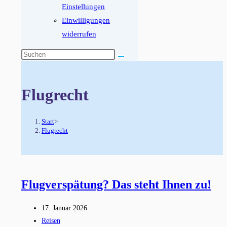
Einstellungen
Einwilligungen
widerrufen
Diese
Website
durchsuchen
Flugrecht
Start
>
Flugrecht
Flugverspätung? Das steht Ihnen zu!
Beitrag
17. Januar 2026
veröffentlicht:
Beitrags-
Reisen