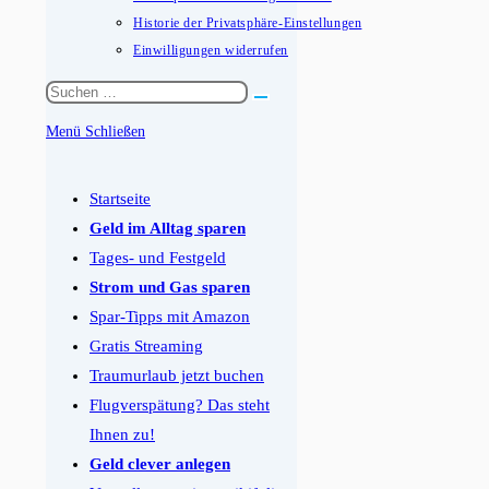
Historie der Privatsphäre-Einstellungen
Einwilligungen widerrufen
Diese
Website
Menü
Schließen
durchsuchen
Schalten
Sie
Startseite
den
Geld im Alltag sparen
Button
Tages- und Festgeld
um,
Strom und Gas sparen
um
Spar-Tipps mit Amazon
das
Gratis Streaming
Menü
Traumurlaub jetzt buchen
aus-
Flugverspätung? Das steht
oder
Ihnen zu!
einzuklappen
Geld clever anlegen