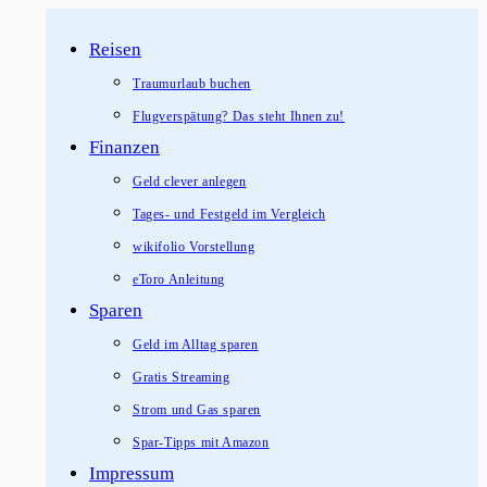
Zum
Reisen
Inhalt
springen
Traumurlaub buchen
Flugverspätung? Das steht Ihnen zu!
Finanzen
Geld clever anlegen
Tages- und Festgeld im Vergleich
wikifolio Vorstellung
eToro Anleitung
Sparen
Geld im Alltag sparen
Gratis Streaming
Strom und Gas sparen
Spar-Tipps mit Amazon
Impressum