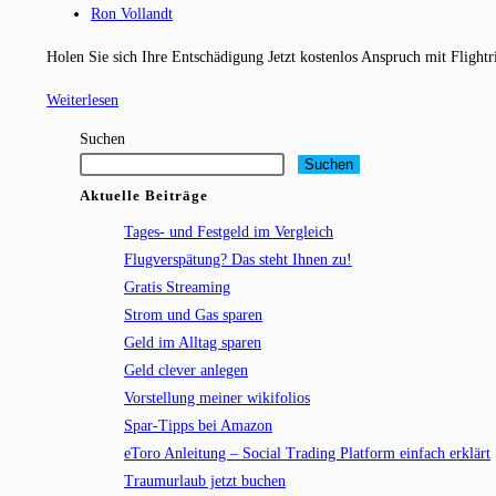
Kategorie:
Beitrags-
Ron Vollandt
Autor:
Holen Sie sich Ihre Entschädigung Jetzt kostenlos Anspruch mit Flight
Flugverspätung?
Weiterlesen
Das
Suchen
steht
Suchen
Ihnen
Aktuelle Beiträge
zu!
Tages- und Festgeld im Vergleich
Flugverspätung? Das steht Ihnen zu!
Gratis Streaming
Strom und Gas sparen
Geld im Alltag sparen
Geld clever anlegen
Vorstellung meiner wikifolios
Spar-Tipps bei Amazon
eToro Anleitung – Social Trading Platform einfach erklärt
Traumurlaub jetzt buchen