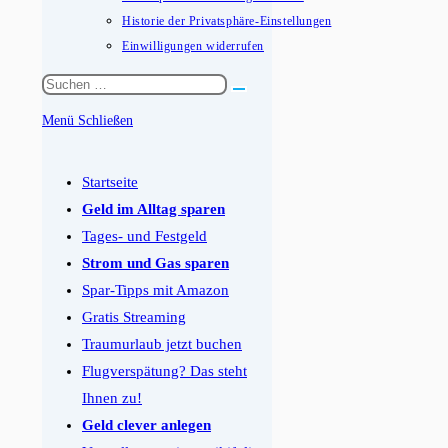
Historie der Privatsphäre-Einstellungen
Einwilligungen widerrufen
Diese
Website
Menü
Schließen
durchsuchen
Schalten
Sie
Startseite
den
Geld im Alltag sparen
Button
Tages- und Festgeld
um,
Strom und Gas sparen
um
Spar-Tipps mit Amazon
das
Gratis Streaming
Menü
Traumurlaub jetzt buchen
aus-
Flugverspätung? Das steht
oder
Ihnen zu!
einzuklappen
Geld clever anlegen