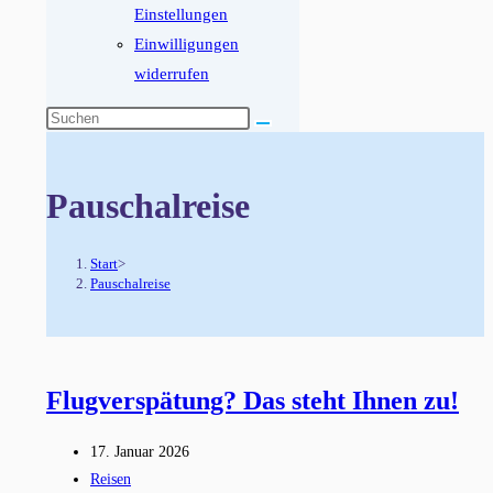
Einstellungen
Einwilligungen
widerrufen
Diese
Website
durchsuchen
Pauschalreise
Start
>
Pauschalreise
Flugverspätung? Das steht Ihnen zu!
Beitrag
17. Januar 2026
veröffentlicht:
Beitrags-
Reisen