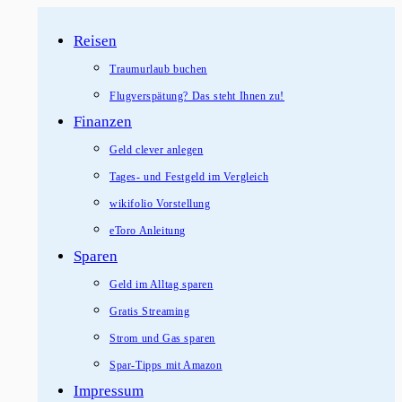
Zum
Reisen
Inhalt
springen
Traumurlaub buchen
Flugverspätung? Das steht Ihnen zu!
Finanzen
Geld clever anlegen
Tages- und Festgeld im Vergleich
wikifolio Vorstellung
eToro Anleitung
Sparen
Geld im Alltag sparen
Gratis Streaming
Strom und Gas sparen
Spar-Tipps mit Amazon
Impressum