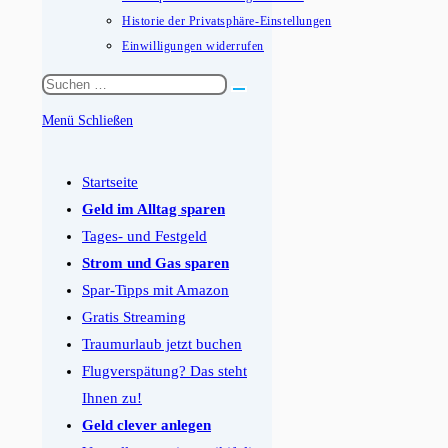
Historie der Privatsphäre-Einstellungen
Einwilligungen widerrufen
Diese
Website
Menü
Schließen
durchsuchen
Schalten
Sie
Startseite
den
Geld im Alltag sparen
Button
Tages- und Festgeld
um,
Strom und Gas sparen
um
Spar-Tipps mit Amazon
das
Gratis Streaming
Menü
Traumurlaub jetzt buchen
aus-
Flugverspätung? Das steht
oder
Ihnen zu!
einzuklappen
Geld clever anlegen