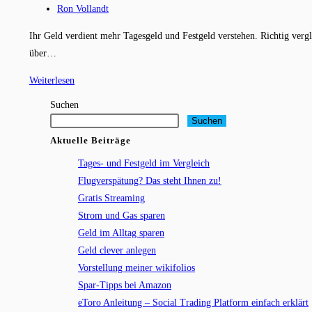
Kategorie:
Beitrags-
Ron Vollandt
Autor:
Ihr Geld verdient mehr Tagesgeld und Festgeld verstehen. Richtig vergl
über…
Tages-
Weiterlesen
und
Suchen
Festgeld
Suchen
im
Aktuelle Beiträge
Vergleich
Tages- und Festgeld im Vergleich
Flugverspätung? Das steht Ihnen zu!
Gratis Streaming
Strom und Gas sparen
Geld im Alltag sparen
Geld clever anlegen
Vorstellung meiner wikifolios
Spar-Tipps bei Amazon
eToro Anleitung – Social Trading Platform einfach erklärt