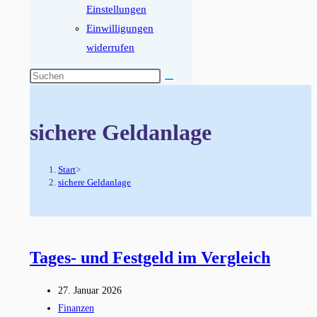
Einstellungen
Einwilligungen
widerrufen
Diese
Website
durchsuchen
sichere Geldanlage
Start
>
sichere Geldanlage
Tages- und Festgeld im Vergleich
Beitrag
27. Januar 2026
veröffentlicht:
Beitrags-
Finanzen